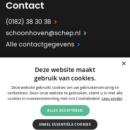
Contact
>
(0182) 38 30 38
>
schoonhoven@schep.nl
>
Alle contactgegevens
×
>
Onderdeel van
Schep Groep
Deze website maakt
gebruik van cookies.
Deze website gebruikt cookies om uw gebruikerservaring te
verbeteren. Door onze website te gebruiken, stemt u in met alle
cookies in overeenstemming met ons Cookiebeleid.
Lees verder
© 2026 -
Colofon
|
Partners
|
Cookies
|
ALLES ACCEPTEREN
Privacyverklaring
|
Voorwaarden
ENKEL ESSENTIËLE COOKIES