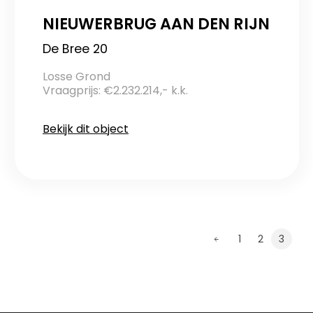
NIEUWERBRUG AAN DEN RIJN
De Bree 20
Losse Grond
Vraagprijs: €2.232.214,- k.k.
Bekijk dit object
1
2
3