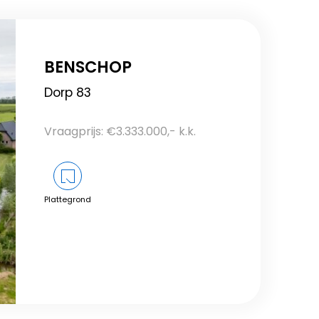
BENSCHOP
Dorp 83
Vraagprijs: €3.333.000,- k.k.
Plattegrond
Bekijk dit object