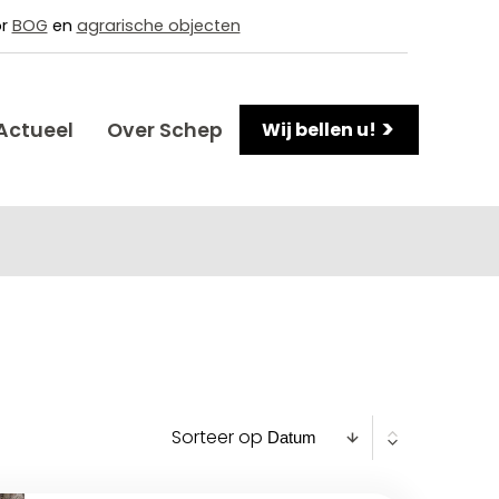
or
BOG
en
agrarische objecten
>
Actueel
Over Schep
Wij bellen u!
Sorteer op