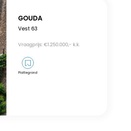
GOUDA
Vest 63
Vraagprijs: €1.250.000,- k.k.
Plattegrond
Bekijk dit object