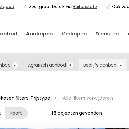
astgoed
Zeer groot bereik via
Buitenstate
Ook vo
anbod
Aankopen
Verkopen
Diensten
anbod
Agrarisch aanbod
Bedrijfs aanbod
kozen filters:
Prijstype
Alle filters verwijderen
t
Kaart
15
objecten gevonden