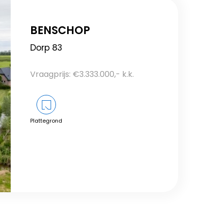
BENSCHOP
Dorp 83
Vraagprijs: €3.333.000,- k.k.
Plattegrond
Bekijk dit object