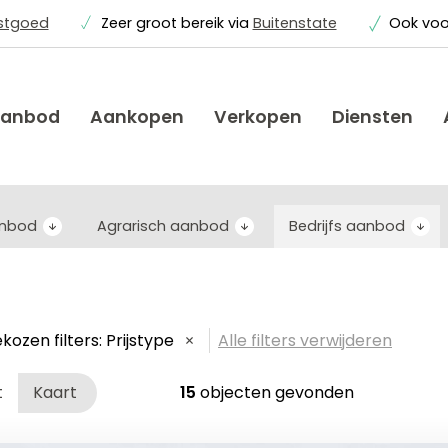
astgoed
Zeer groot bereik via
Buitenstate
Ook vo
anbod
Aankopen
Verkopen
Diensten
anbod
Agrarisch aanbod
Bedrijfs aanbod
kozen filters:
Prijstype
Alle filters verwijderen
t
Kaart
15
objecten gevonden