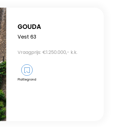
GOUDA
Vest 63
Vraagprijs: €1.250.000,- k.k.
Plattegrond
Bekijk dit object