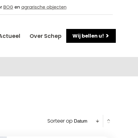
or
BOG
en
agrarische objecten
>
Actueel
Over Schep
Wij bellen u!
Sorteer op