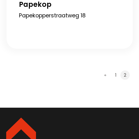
Papekop
Papekopperstraatweg 18
1
2