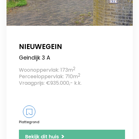
NIEUWEGEIN
Geindijk 3 A
2
Woonoppervlak: 173m
2
Perceeloppervlak: 710m
Vraagprijs: €935.000,- k.k.
Plattegrond
>
Bekijk dit huis