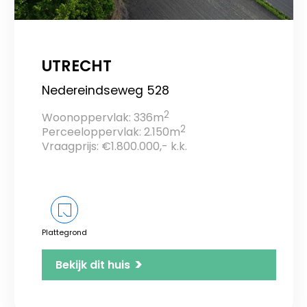
UTRECHT
Nedereindseweg 528
2
Woonoppervlak: 336m
2
Perceeloppervlak: 2.150m
Vraagprijs: €1.800.000,- k.k.
Plattegrond
>
Bekijk dit huis