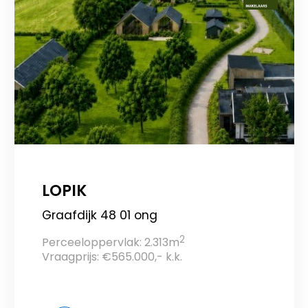
LOPIK
Graafdijk 48 01 ong
2
Perceeloppervlak: 2.313m
Vraagprijs: €565.000,- k.k.