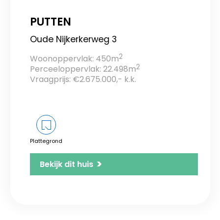
PUTTEN
Oude Nijkerkerweg 3
2
Woonoppervlak: 450m
2
Perceeloppervlak: 22.498m
Vraagprijs: €2.675.000,- k.k.
Plattegrond
>
Bekijk dit huis