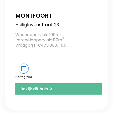
MONTFOORT
Heiliglevenstraat 23
2
Woonoppervlak: 106m
2
Perceeloppervlak: 117m
Vraagprijs: €475.000,- k.k.
Plattegrond
>
Bekijk dit huis