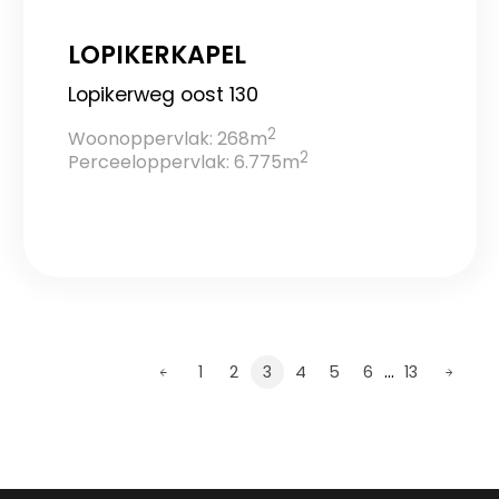
LOPIKERKAPEL
Lopikerweg oost 130
2
Woonoppervlak: 268m
2
Perceeloppervlak: 6.775m
…
1
2
3
4
5
6
13