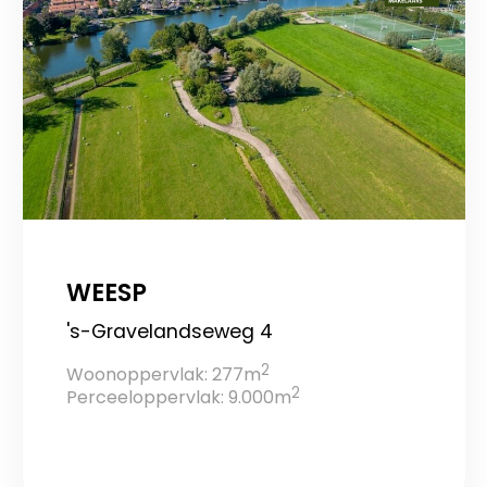
WEESP
's-Gravelandseweg 4
2
Woonoppervlak: 277m
2
Perceeloppervlak: 9.000m