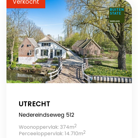
Verkocht
UTRECHT
Nedereindseweg 512
2
Woonoppervlak: 374m
2
Perceeloppervlak: 14.710m