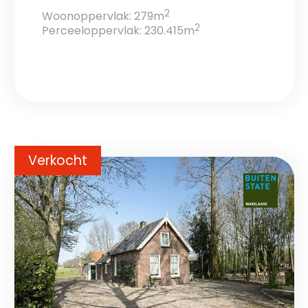
2
Woonoppervlak: 279m
2
Perceeloppervlak: 230.415m
Verkocht