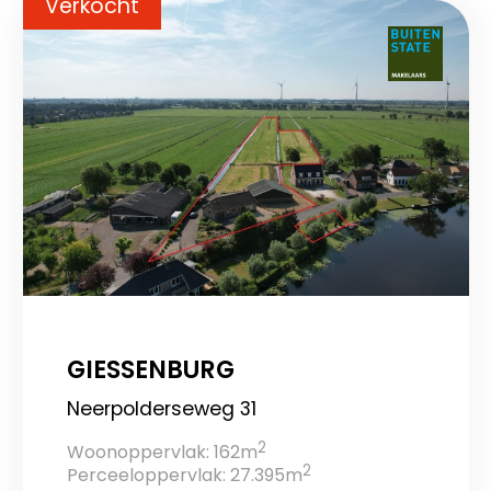
Verkocht
GIESSENBURG
Neerpolderseweg 31
2
Woonoppervlak: 162m
2
Perceeloppervlak: 27.395m