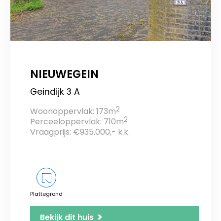
NIEUWEGEIN
Geindijk 3 A
2
Woonoppervlak: 173m
2
Perceeloppervlak: 710m
Vraagprijs: €935.000,- k.k.
Plattegrond
>
Bekijk dit huis