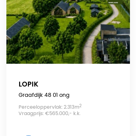
LOPIK
Graafdijk 48 01 ong
2
Perceeloppervlak: 2.313m
Vraagprijs: €565.000,- k.k.