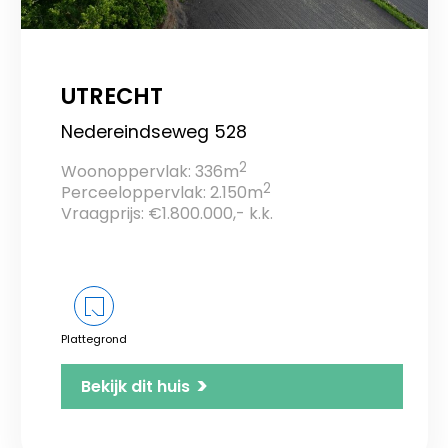
UTRECHT
Nedereindseweg 528
2
Woonoppervlak: 336m
2
Perceeloppervlak: 2.150m
Vraagprijs: €1.800.000,- k.k.
Plattegrond
>
Bekijk dit huis