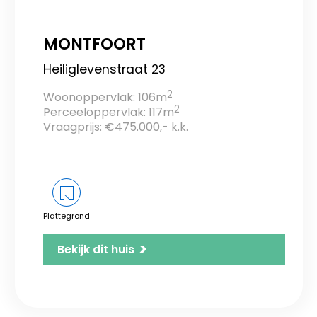
MONTFOORT
Heiliglevenstraat 23
2
Woonoppervlak: 106m
2
Perceeloppervlak: 117m
Vraagprijs: €475.000,- k.k.
Plattegrond
>
Bekijk dit huis