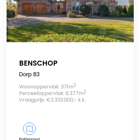
BENSCHOP
Dorp 83
2
Woonoppervlak: 371m
2
Perceeloppervlak: 6.377m
Vraagprijs: €3.333.000,- k.k.
Plattegrond