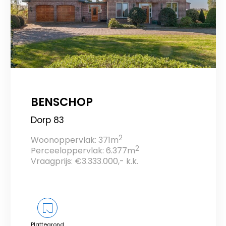
BENSCHOP
Dorp 83
2
Woonoppervlak: 371m
2
Perceeloppervlak: 6.377m
Vraagprijs: €3.333.000,- k.k.
Plattegrond