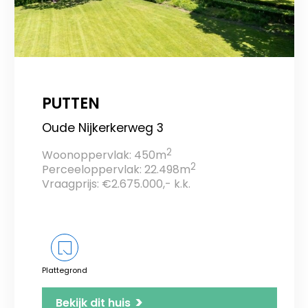
PUTTEN
Oude Nijkerkerweg 3
2
Woonoppervlak: 450m
2
Perceeloppervlak: 22.498m
Vraagprijs: €2.675.000,- k.k.
Plattegrond
>
Bekijk dit huis