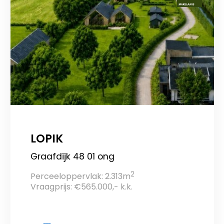
LOPIK
Graafdijk 48 01 ong
2
Perceeloppervlak: 2.313m
Vraagprijs: €565.000,- k.k.