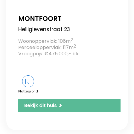
MONTFOORT
Heiliglevenstraat 23
2
Woonoppervlak: 106m
2
Perceeloppervlak: 117m
Vraagprijs: €475.000,- k.k.
Plattegrond
>
Bekijk dit huis