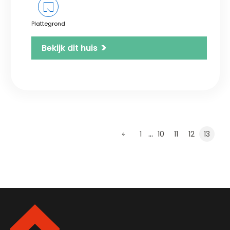
Plattegrond
>
Bekijk dit huis
…
1
10
11
12
13