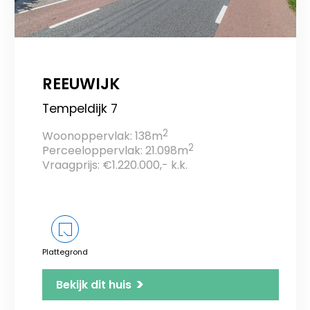
REEUWIJK
Tempeldijk 7
2
Woonoppervlak: 138m
2
Perceeloppervlak: 21.098m
Vraagprijs: €1.220.000,- k.k.
Plattegrond
>
Bekijk dit huis