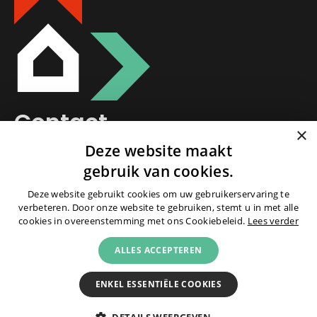
Contact
×
Deze website maakt
>
(0182) 38 30 38
gebruik van cookies.
>
schoonhoven@schep.nl
Deze website gebruikt cookies om uw gebruikerservaring te
verbeteren. Door onze website te gebruiken, stemt u in met alle
>
Alle contactgegevens
cookies in overeenstemming met ons Cookiebeleid.
Lees verder
ALLES ACCEPTEREN
>
Onderdeel van
Schep Groep
ENKEL ESSENTIËLE COOKIES