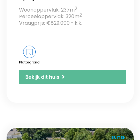
2
Woonoppervlak: 237m
2
Perceeloppervlak: 320m
Vraagprijs: €829.000,- k.k.
Plattegrond
>
Bekijk dit huis