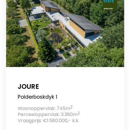
JOURE
Polderboskdyk 1
2
Woonoppervlak: 745m
2
Perceeloppervlak: 3.380m
Vraagprijs: €1.580.000,- k.k.