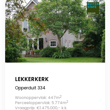
LEKKERKERK
Opperduit 334
2
Woonoppervlak: 447m
2
Perceeloppervlak: 5.774m
Vraagprijs: €1.475.000,- k.k.