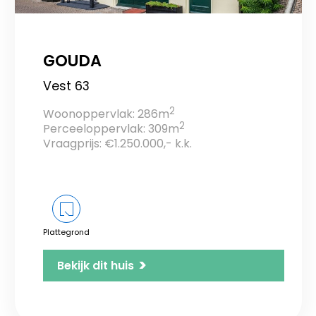
GOUDA
Vest 63
2
Woonoppervlak: 286m
2
Perceeloppervlak: 309m
Vraagprijs: €1.250.000,- k.k.
Plattegrond
>
Bekijk dit huis