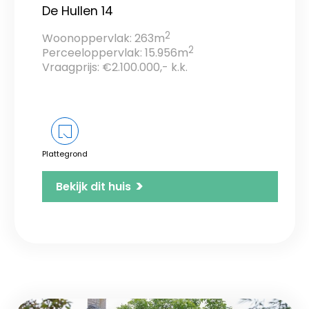
De Hullen 14
2
Woonoppervlak: 263m
2
Perceeloppervlak: 15.956m
Vraagprijs: €2.100.000,- k.k.
Plattegrond
>
Bekijk dit huis