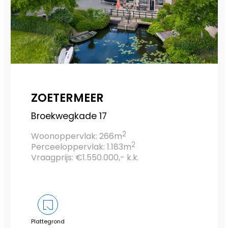
ZOETERMEER
Broekwegkade 17
2
Woonoppervlak: 266m
2
Perceeloppervlak: 1.183m
Vraagprijs: €1.550.000,- k.k.
Plattegrond