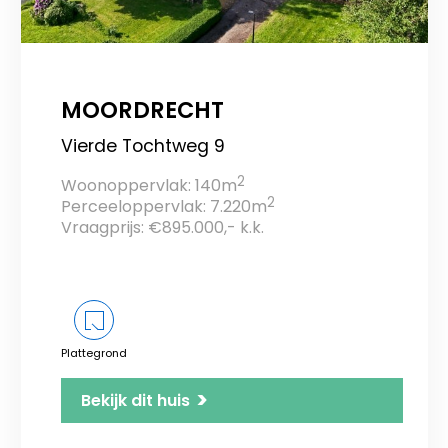
MOORDRECHT
Vierde Tochtweg 9
2
Woonoppervlak: 140m
2
Perceeloppervlak: 7.220m
Vraagprijs: €895.000,- k.k.
Plattegrond
>
Bekijk dit huis