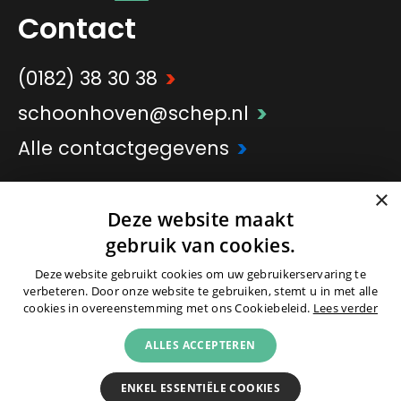
Contact
>
(0182) 38 30 38
>
schoonhoven@schep.nl
>
Alle contactgegevens
×
>
Onderdeel van
Schep Groep
Deze website maakt
gebruik van cookies.
Deze website gebruikt cookies om uw gebruikerservaring te
verbeteren. Door onze website te gebruiken, stemt u in met alle
cookies in overeenstemming met ons Cookiebeleid.
Lees verder
© 2026 -
Colofon
|
Partners
|
Cookies
|
ALLES ACCEPTEREN
Privacyverklaring
|
Voorwaarden
ENKEL ESSENTIËLE COOKIES