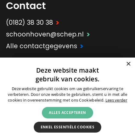
Contact
>
(0182) 38 30 38
>
schoonhoven@schep.nl
>
Alle contactgegevens
×
>
Onderdeel van
Schep Groep
Deze website maakt
gebruik van cookies.
Deze website gebruikt cookies om uw gebruikerservaring te
verbeteren. Door onze website te gebruiken, stemt u in met alle
cookies in overeenstemming met ons Cookiebeleid.
Lees verder
© 2026 -
Colofon
|
Partners
|
Cookies
|
ALLES ACCEPTEREN
Privacyverklaring
|
Voorwaarden
ENKEL ESSENTIËLE COOKIES