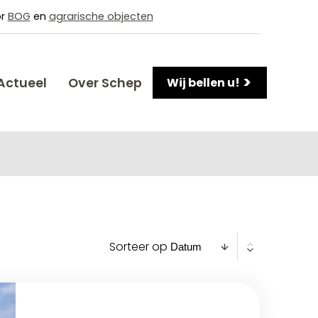
or
BOG
en
agrarische objecten
>
Actueel
Over Schep
Wij bellen u!
Sorteer op