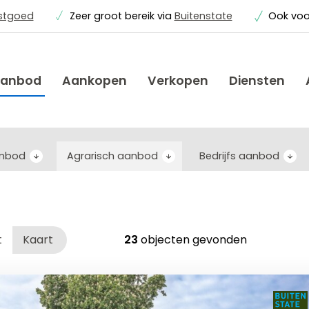
astgoed
Zeer groot bereik via
Buitenstate
Ook vo
anbod
Aankopen
Verkopen
Diensten
anbod
Agrarisch aanbod
Bedrijfs aanbod
t
Kaart
23
objecten gevonden