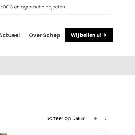
or
BOG
en
agrarische objecten
>
Actueel
Over Schep
Wij bellen u!
Sorteer op