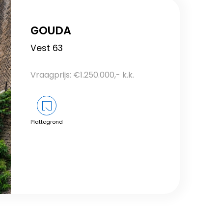
GOUDA
Vest 63
Vraagprijs: €1.250.000,- k.k.
Plattegrond
Bekijk dit object