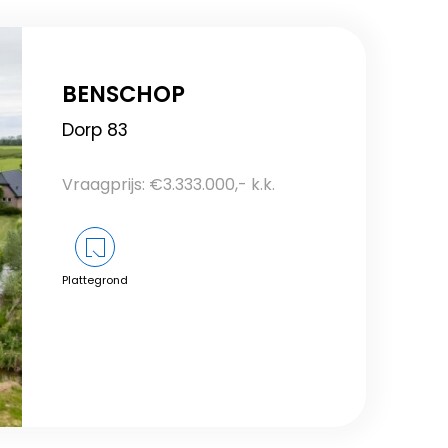
BENSCHOP
Dorp 83
Vraagprijs: €3.333.000,- k.k.
Plattegrond
Bekijk dit object