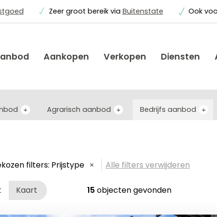
astgoed
Zeer groot bereik via
Buitenstate
Ook vo
anbod
Aankopen
Verkopen
Diensten
anbod
Agrarisch aanbod
Bedrijfs aanbod
kozen filters:
Prijstype
Alle filters verwijderen
t
Kaart
15
objecten gevonden