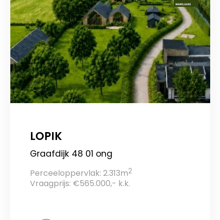
LOPIK
Graafdijk 48 01 ong
2
Perceeloppervlak: 2.313m
Vraagprijs: €565.000,- k.k.