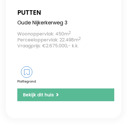
PUTTEN
Oude Nijkerkerweg 3
2
Woonoppervlak: 450m
2
Perceeloppervlak: 22.498m
Vraagprijs: €2.675.000,- k.k.
Plattegrond
>
Bekijk dit huis