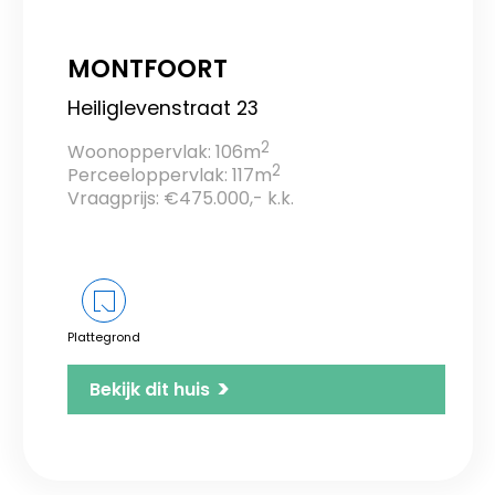
MONTFOORT
Heiliglevenstraat 23
2
Woonoppervlak: 106m
2
Perceeloppervlak: 117m
Vraagprijs: €475.000,- k.k.
Plattegrond
>
Bekijk dit huis