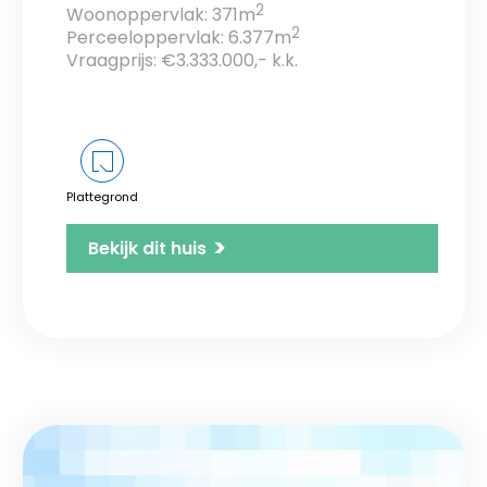
2
Woonoppervlak: 371m
2
Perceeloppervlak: 6.377m
Vraagprijs: €3.333.000,- k.k.
Plattegrond
>
Bekijk dit huis