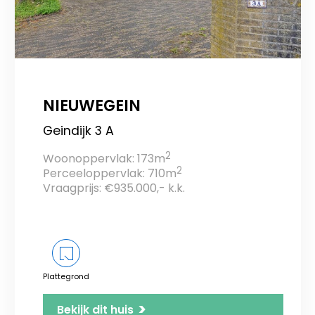
NIEUWEGEIN
Geindijk 3 A
2
Woonoppervlak: 173m
2
Perceeloppervlak: 710m
Vraagprijs: €935.000,- k.k.
Plattegrond
>
Bekijk dit huis