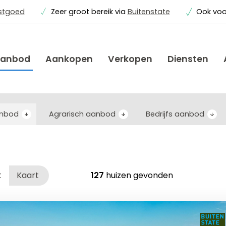
astgoed
Zeer groot bereik via
Buitenstate
Ook vo
anbod
Aankopen
Verkopen
Diensten
anbod
Agrarisch aanbod
Bedrijfs aanbod
t
Kaart
127
huizen gevonden