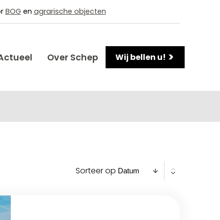
or
BOG
en
agrarische objecten
>
Actueel
Over Schep
Wij bellen u!
Sorteer op