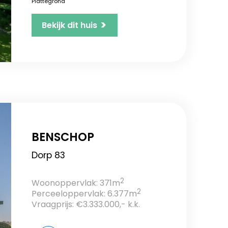
Plattegrond
>
Bekijk dit huis
BENSCHOP
Dorp 83
2
Woonoppervlak: 371m
2
Perceeloppervlak: 6.377m
Vraagprijs: €3.333.000,- k.k.