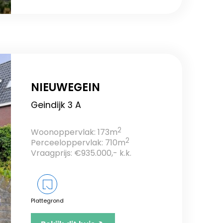
NIEUWEGEIN
Geindijk 3 A
2
Woonoppervlak: 173m
2
Perceeloppervlak: 710m
Vraagprijs: €935.000,- k.k.
Plattegrond