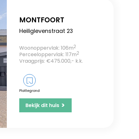
MONTFOORT
Heiliglevenstraat 23
2
Woonoppervlak: 106m
2
Perceeloppervlak: 117m
Vraagprijs: €475.000,- k.k.
Plattegrond
>
Bekijk dit huis