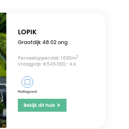
LOPIK
Graafdijk 48 02 ong
2
Perceeloppervlak: 1.630m
Vraagprijs: €545.000,- k.k.
Plattegrond
>
Bekijk dit huis