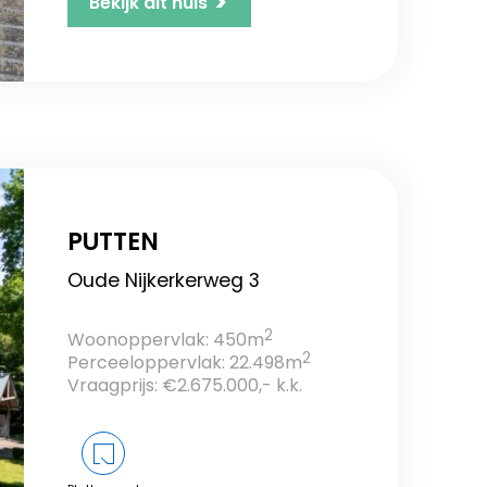
>
Bekijk dit huis
PUTTEN
Oude Nijkerkerweg 3
2
Woonoppervlak: 450m
2
Perceeloppervlak: 22.498m
Vraagprijs: €2.675.000,- k.k.