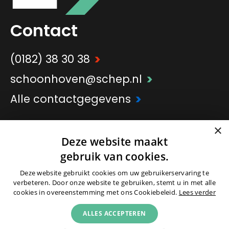
Contact
>
(0182) 38 30 38
>
schoonhoven@schep.nl
>
Alle contactgegevens
×
>
Onderdeel van
Schep Groep
Deze website maakt
gebruik van cookies.
Deze website gebruikt cookies om uw gebruikerservaring te
verbeteren. Door onze website te gebruiken, stemt u in met alle
cookies in overeenstemming met ons Cookiebeleid.
Lees verder
© 2026 -
Colofon
|
Partners
|
Cookies
|
ALLES ACCEPTEREN
Privacyverklaring
|
Voorwaarden