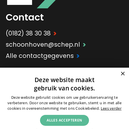
Contact
>
(0182) 38 30 38
>
schoonhoven@schep.nl
>
Alle contactgegevens
×
>
Onderdeel van
Schep Groep
Deze website maakt
gebruik van cookies.
Deze website gebruikt cookies om uw gebruikerservaring te
verbeteren. Door onze website te gebruiken, stemt u in met alle
cookies in overeenstemming met ons Cookiebeleid.
Lees verder
© 2026 -
Colofon
|
Partners
|
Cookies
|
ALLES ACCEPTEREN
Privacyverklaring
|
Voorwaarden