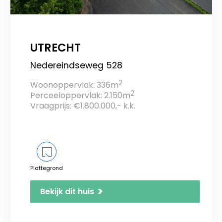
UTRECHT
Nedereindseweg 528
2
Woonoppervlak: 336m
2
Perceeloppervlak: 2.150m
Vraagprijs: €1.800.000,- k.k.
Plattegrond
>
Bekijk dit huis