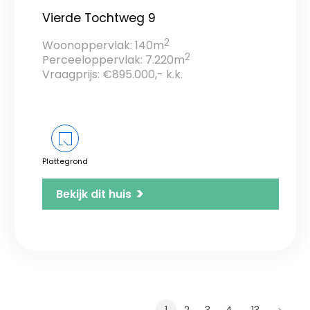
Vierde Tochtweg 9
2
Woonoppervlak: 140m
2
Perceeloppervlak: 7.220m
Vraagprijs: €895.000,- k.k.
Plattegrond
>
Bekijk dit huis
…