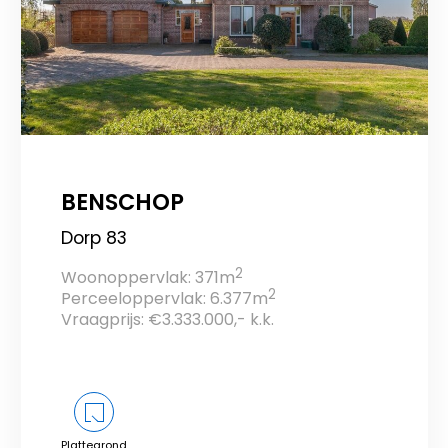
BENSCHOP
Dorp 83
2
Woonoppervlak: 371m
2
Perceeloppervlak: 6.377m
Vraagprijs: €3.333.000,- k.k.
Plattegrond