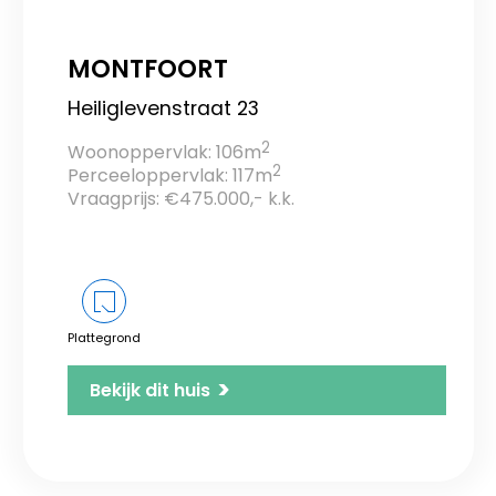
MONTFOORT
Heiliglevenstraat 23
2
Woonoppervlak: 106m
2
Perceeloppervlak: 117m
Vraagprijs: €475.000,- k.k.
Plattegrond
>
Bekijk dit huis