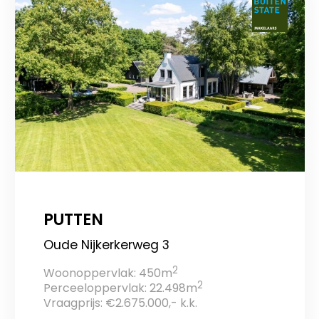
PUTTEN
Oude Nijkerkerweg 3
2
Woonoppervlak: 450m
2
Perceeloppervlak: 22.498m
Vraagprijs: €2.675.000,- k.k.