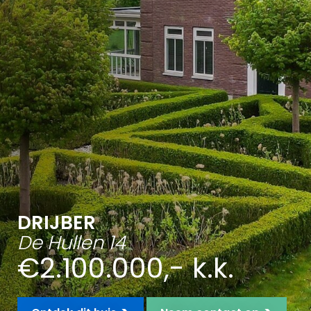
DRIJBER
De Hullen 14
€2.100.000,- k.k.