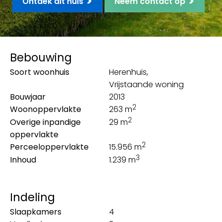
>
>
Ontdek dit huis
Neem contact op
Bebouwing
Soort woonhuis
Herenhuis,
Vrijstaande woning
Bouwjaar
2013
2
Woonoppervlakte
263 m
2
Overige inpandige
29 m
oppervlakte
2
Perceeloppervlakte
15.956 m
3
Inhoud
1.239 m
Indeling
Slaapkamers
4