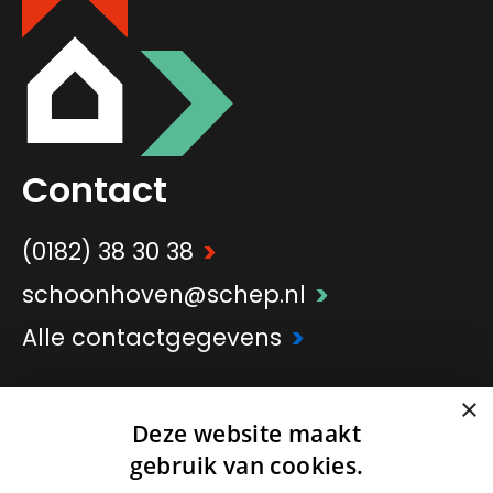
Contact
>
(0182) 38 30 38
>
schoonhoven@schep.nl
>
Alle contactgegevens
×
>
Onderdeel van
Schep Groep
Deze website maakt
gebruik van cookies.