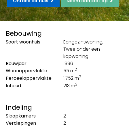
>
>
Ontdek dit huis
Neem contact op
Bebouwing
Soort woonhuis
Eengezinswoning,
Twee onder een
kapwoning
Bouwjaar
1896
2
Woonoppervlakte
55 m
2
Perceeloppervlakte
1.752 m
3
Inhoud
213 m
Indeling
Slaapkamers
2
Verdiepingen
2