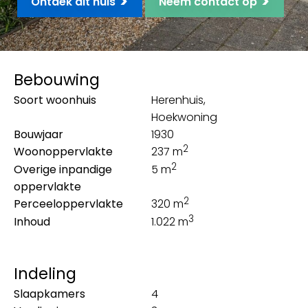
>
>
Ontdek dit huis
Neem contact op
Bebouwing
Soort woonhuis
Herenhuis,
Hoekwoning
Bouwjaar
1930
2
Woonoppervlakte
237 m
2
Overige inpandige
5 m
oppervlakte
2
Perceeloppervlakte
320 m
3
Inhoud
1.022 m
Indeling
Slaapkamers
4