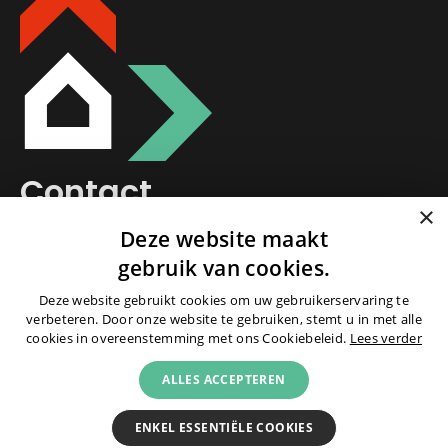
Contact
×
Deze website maakt
>
(0182) 38 30 38
gebruik van cookies.
>
schoonhoven@schep.nl
Deze website gebruikt cookies om uw gebruikerservaring te
verbeteren. Door onze website te gebruiken, stemt u in met alle
>
Alle contactgegevens
cookies in overeenstemming met ons Cookiebeleid.
Lees verder
ALLES ACCEPTEREN
>
Onderdeel van
Schep Groep
ENKEL ESSENTIËLE COOKIES