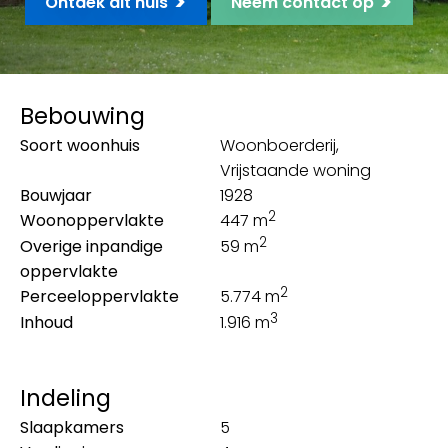
>
>
Ontdek dit huis
Neem contact op
Bebouwing
Soort woonhuis
Woonboerderij,
Vrijstaande woning
Bouwjaar
1928
2
Woonoppervlakte
447 m
2
Overige inpandige
59 m
oppervlakte
2
Perceeloppervlakte
5.774 m
3
Inhoud
1.916 m
Indeling
Slaapkamers
5