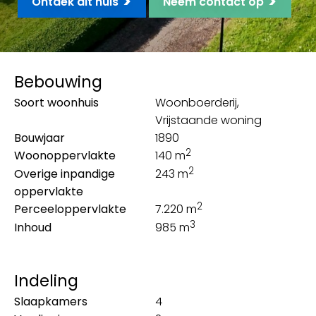
>
>
Ontdek dit huis
Neem contact op
Bebouwing
Soort woonhuis
Woonboerderij,
Vrijstaande woning
Bouwjaar
1890
2
Woonoppervlakte
140 m
2
Overige inpandige
243 m
oppervlakte
2
Perceeloppervlakte
7.220 m
3
Inhoud
985 m
Indeling
Slaapkamers
4