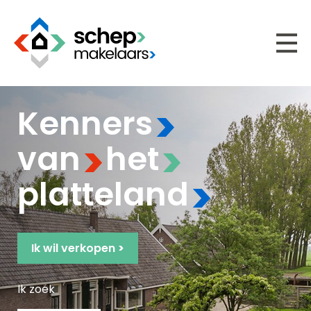
>
Kenners
>
>
van
het
>
platteland
Ik wil verkopen
>
Ik zoek