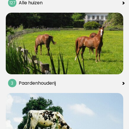
>
Alle huizen
127
>
Paardenhouderij
3