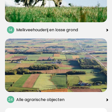
>
Melkveehouderij en losse grond
14
>
Alle agrarische objecten
24