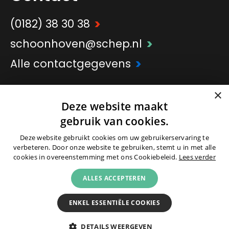
>
(0182) 38 30 38
>
schoonhoven@schep.nl
>
Alle contactgegevens
×
>
Onderdeel van
Schep Groep
Deze website maakt
gebruik van cookies.
Deze website gebruikt cookies om uw gebruikerservaring te
verbeteren. Door onze website te gebruiken, stemt u in met alle
cookies in overeenstemming met ons Cookiebeleid.
Lees verder
© 2026 -
Colofon
|
Partners
|
Cookies
|
ALLES ACCEPTEREN
Privacyverklaring
|
Voorwaarden
ENKEL ESSENTIËLE COOKIES
|
|
DETAILS WEERGEVEN
Nieuwsbrief
Inschrijven als woningzoekende
Schep &