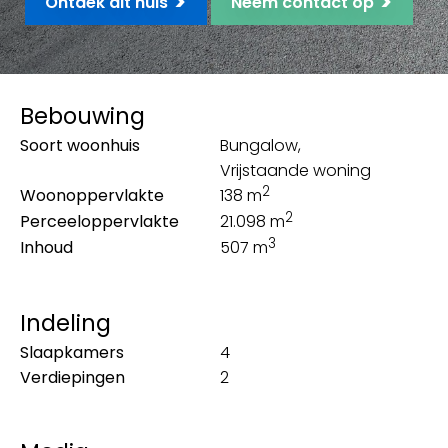
>
>
Ontdek dit huis
Neem contact op
Bebouwing
Soort woonhuis
Bungalow,
Vrijstaande woning
2
Woonoppervlakte
138 m
2
Perceeloppervlakte
21.098 m
3
Inhoud
507 m
Indeling
Slaapkamers
4
Verdiepingen
2