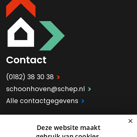
Contact
>
(0182) 38 30 38
>
schoonhoven@schep.nl
>
Alle contactgegevens
×
>
Onderdeel van
Schep Groep
Deze website maakt
gebruik van cookies.