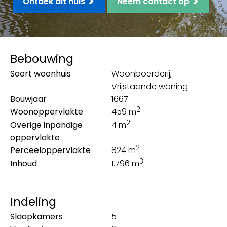
>
>
Ontdek dit huis
Neem contact op
Bebouwing
Soort woonhuis
Woonboerderij,
Vrijstaande woning
Bouwjaar
1667
2
Woonoppervlakte
459 m
2
Overige inpandige
4 m
oppervlakte
2
Perceeloppervlakte
824 m
3
Inhoud
1.796 m
Indeling
Slaapkamers
5