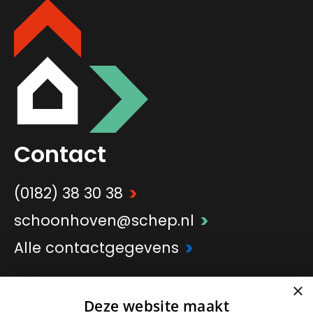
Contact
>
(0182) 38 30 38
>
schoonhoven@schep.nl
>
Alle contactgegevens
×
>
Onderdeel van
Schep Groep
Deze website maakt