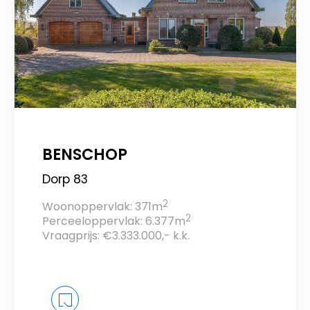
BENSCHOP
Dorp 83
2
Woonoppervlak: 371m
2
Perceeloppervlak: 6.377m
Vraagprijs: €3.333.000,- k.k.