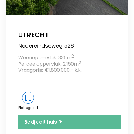
UTRECHT
Nedereindseweg 528
2
Woonoppervlak: 336m
2
Perceeloppervlak: 2.150m
Vraagprijs: €1.800.000,- k.k.
Plattegrond
>
Bekijk dit huis