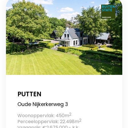
PUTTEN
Oude Nijkerkerweg 3
2
Woonoppervlak: 450m
2
Perceeloppervlak: 22.498m
Vraagprijs: €2.675.000,- k.k.