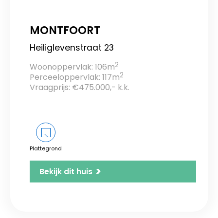
MONTFOORT
Heiliglevenstraat 23
2
Woonoppervlak: 106m
2
Perceeloppervlak: 117m
Vraagprijs: €475.000,- k.k.
Plattegrond
>
Bekijk dit huis