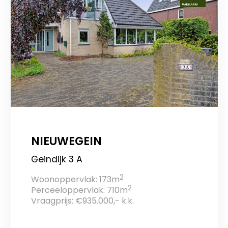
NIEUWEGEIN
Geindijk 3 A
2
Woonoppervlak: 173m
2
Perceeloppervlak: 710m
Vraagprijs: €935.000,- k.k.