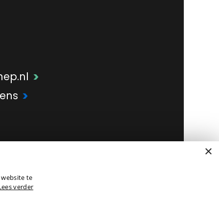
>
ep.nl
>
vens
×
 website te
Lees verder
s
|
Cookies
|
Privacyverklaring
|
Voorwaarden