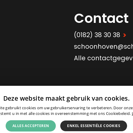
Contact
>
(0182) 38 30 38
schoonhoven@sch
Alle contactgege
>
Deze website maakt gebruik van cookies.
Onderdeel van
Schep Groep
te gebruikt cookies om uw gebruikerservaring te verbeteren. Door onze
 stemt u in met alle cookies in overeenstemming met ons Cookiebeleid.
© 2026 -
Colofon
|
Partner
ALLES ACCEPTEREN
ENKEL ESSENTIËLE COOKIES