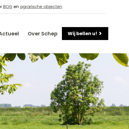
or
BOG
en
agrarische objecten
>
Actueel
Over Schep
Wij bellen u!